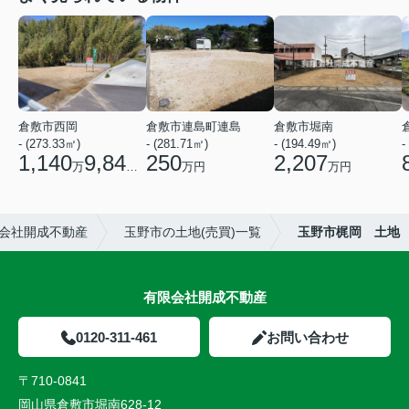
倉敷市西岡
倉敷市連島町連島
倉敷市堀南
- (273.33㎡)
- (281.71㎡)
- (194.49㎡)
-
1,140
9,840
250
2,207
万
円
万円
万円
限会社開成不動産
玉野市の土地(売買)一覧
玉野市梶岡 土地
有限会社開成不動産
0120-311-461
お問い合わせ
〒710-0841
岡山県倉敷市堀南628-12