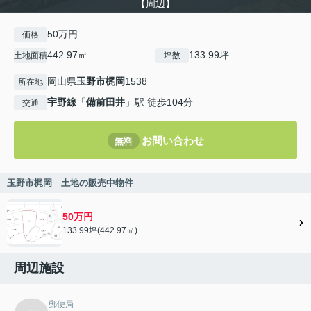
【周辺】
50万円
価格
442.97㎡
133.99坪
土地面積
坪数
岡山県
玉野市
梶岡
1538
所在地
宇野線
「
備前田井
」駅 徒歩104分
交通
お問い合わせ
無料
玉野市梶岡 土地の販売中物件
50万円
133.99坪(442.97㎡)
周辺施設
郵便局