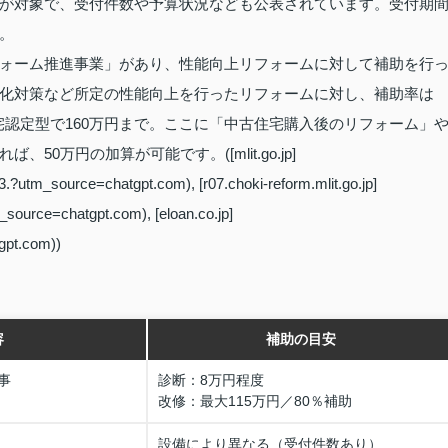
備が対象で、受付件数や予算状況なども公表されています。受付期
。
ォーム推進事業」があり、性能向上リフォームに対して補助を行
化対策など所定の性能向上を行ったリフォームに対し、補助率は
住宅認定型で160万円まで。ここに「中古住宅購入後のリフォーム」
万円の加算が可能です。([mlit.go.jp]
03.?utm_source=chatgpt.com), [r07.choki-reform.mlit.go.jp]
m_source=chatgpt.com), [eloan.co.jp]
gpt.com))
容
補助の目安
事
診断：8万円程度
改修：最大115万円／80％補助
設備により異なる（受付件数あり）