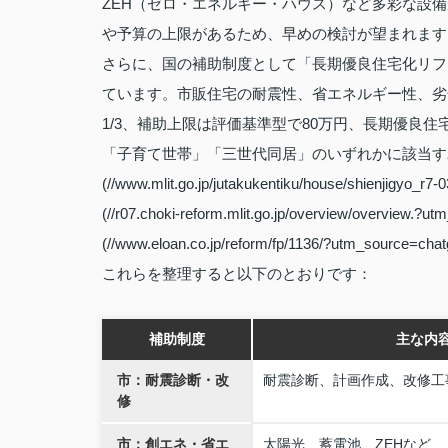
ZEH（ゼロ・エネルギー・ハウス）など多彩な設
や予算の上限があるため、早めの検討が望まれます
さらに、国の補助制度として「長期優良住宅化リフ
ています。市販住宅の耐震性、省エネルギー性、劣
1/3、補助上限は評価基準型で80万円、長期優良
「子育て世帯」「三世代同居」のいずれかに該当すれば、50
(//www.mlit.go.jp/jutakukentiku/house/shienjigyo_r7-
(//r07.choki-reform.mlit.go.jp/overview/overview.?ut
(//www.eloan.co.jp/reform/fp/1136/?utm_source=chat
これらを整理すると以下のとおりです：
補助制度
主な内
市：耐震診断・改
耐震診断、計画作成、改修工
修
市：創エネ・省エ
太陽光、蓄電池、ZEHなど