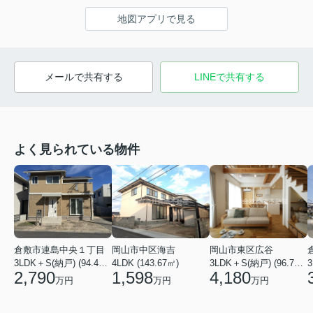
地図アプリで見る
メールで共有する
LINEで共有する
よく見られている物件
倉敷市連島中央１丁目
岡山市中区海吉
岡山市東区広谷
3LDK＋S(納戸) (94.45㎡)
4LDK (143.67㎡)
3LDK＋S(納戸) (96.78㎡)
3
2,790
1,598
4,180
万円
万円
万円