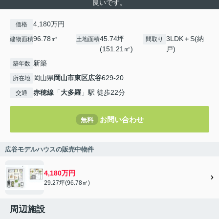
良いです。
4,180万円
価格
96.78㎡
45.74坪
3LDK＋S(納
建物面積
土地面積
間取り
(151.21㎡)
戸)
新築
築年数
岡山県
岡山市東区
広谷
629-20
所在地
赤穂線
「
大多羅
」駅 徒歩22分
交通
お問い合わせ
無料
広谷モデルハウスの販売中物件
4,180万円
29.27坪(96.78㎡)
周辺施設