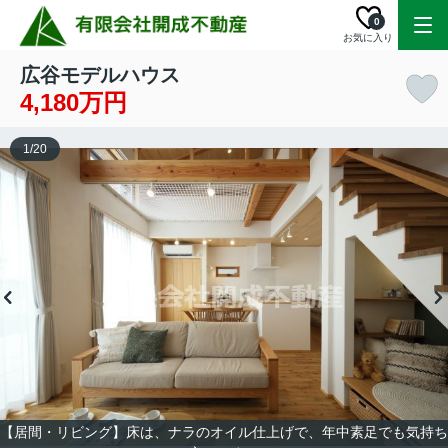
0
お気に入り
広谷モデルハウス
4,180万円
1
/
20
【居間・リビング】床は、ナラのオイル仕上げで、年中素足でも気持ち