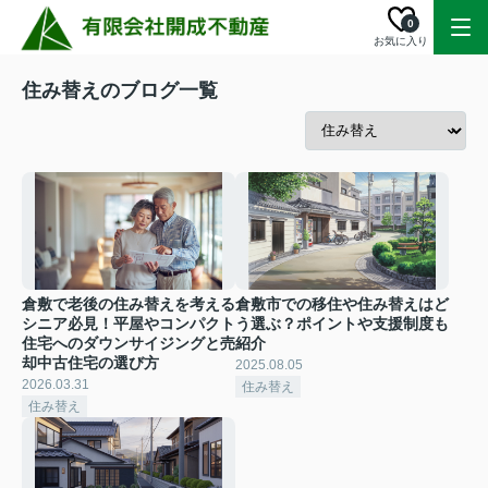
0
お気に入り
住み替えのブログ一覧
倉敷で老後の住み替えを考える
倉敷市での移住や住み替えはど
シニア必見！平屋やコンパクト
う選ぶ？ポイントや支援制度も
住宅へのダウンサイジングと売
紹介
却中古住宅の選び方
2025.08.05
2026.03.31
住み替え
住み替え