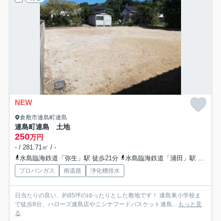
NEW
倉敷市連島町連島
連島町連島 土地
250
万円
- / 281.71㎡ / -
水島臨海鉄道「弥生」駅 徒歩21分
水島臨海鉄道「浦田」駅 徒歩25分
プロパンガス
南道路
浄化槽排水
日当たりの良い、約85坪のゆったりとした敷地です！ 連島東小学校ま
で徒歩8分、ハローズ連島店やニシナフードバスケット連島...
もっと見
る