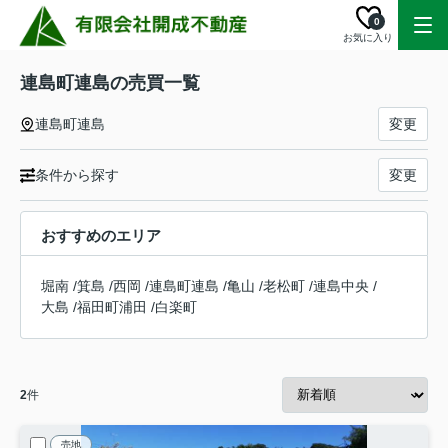
0
お気に入り
連島町連島の売買一覧
連島町連島
変更
条件から探す
変更
おすすめのエリア
堀南
/
箕島
/
西岡
/
連島町連島
/
亀山
/
老松町
/
連島中央
/
大島
/
福田町浦田
/
白楽町
2
件
売地